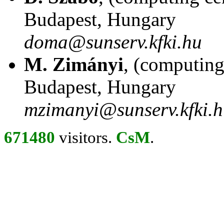
Budapest, Hungary
doma@sunserv.kfki.hu
M. Zimányi
, (computin
Budapest, Hungary
mzimanyi@sunserv.kfki.
671480
visitors.
CsM
.