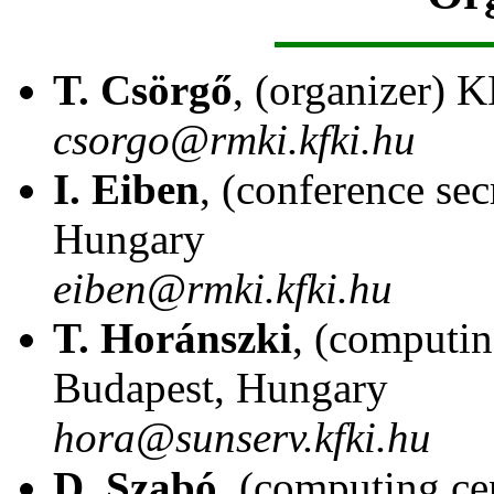
T. Csörgő
, (organizer)
csorgo@rmki.kfki.hu
I. Eiben
, (conference s
Hungary
eiben@rmki.kfki.hu
T. Horánszki
, (computi
Budapest, Hungary
hora@sunserv.kfki.hu
D. Szabó
, (computing 